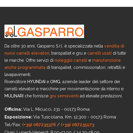
Da oltre 30 anni, Gasparro S.r.l. è specializzata nella
vendita di
nuovi carrelli elevatori
, transpallet e gru e
carrelli usati
di tutte
le marche. Offre servizi di
noleggio carrelli
e
manutenzione
anche programmata
di transpallet, commissionatori, retrattili e
lavapavimenti.
Rivenditore
HYUNDAI
e
OMG
, aziende leader del settore dei
carrelli elevatori e macchine per movimentazione da interno e
MULINARI
che fornisce
gru semoventi
ad elevate prestazioni.
Officina:
Via L. Micucci, 231 - 00173 Roma
Esposizione:
Via Tuscolana, Km. 12,300 - 00173 Roma
Tel/Fax:
(+39) 067235376
/
(+39) 067235173
Orari:
Lunedì-Venerdì: 8.00-13.00 / 14.30-18.00