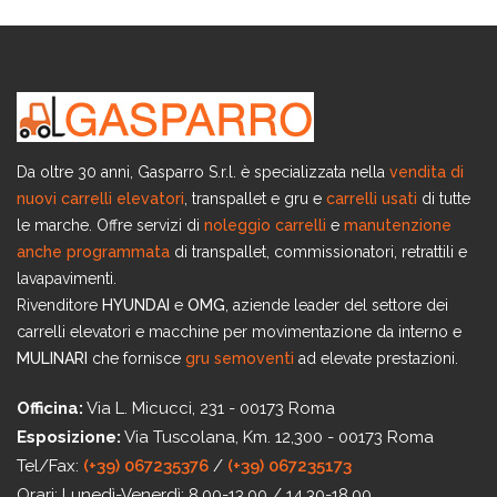
Da oltre 30 anni, Gasparro S.r.l. è specializzata nella
vendita di
nuovi carrelli elevatori
, transpallet e gru e
carrelli usati
di tutte
le marche. Offre servizi di
noleggio carrelli
e
manutenzione
anche programmata
di transpallet, commissionatori, retrattili e
lavapavimenti.
Rivenditore
HYUNDAI
e
OMG
, aziende leader del settore dei
carrelli elevatori e macchine per movimentazione da interno e
MULINARI
che fornisce
gru semoventi
ad elevate prestazioni.
Officina:
Via L. Micucci, 231 - 00173 Roma
Esposizione:
Via Tuscolana, Km. 12,300 - 00173 Roma
Tel/Fax:
(+39) 067235376
/
(+39) 067235173
Orari:
Lunedì-Venerdì: 8.00-13.00 / 14.30-18.00