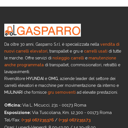
Da oltre 30 anni, Gasparro S.r.l. è specializzata nella
vendita di
nuovi carrelli elevatori
, transpallet e gru e
carrelli usati
di tutte
le marche. Offre servizi di
noleggio carrelli
e
manutenzione
anche programmata
di transpallet, commissionatori, retrattili e
lavapavimenti.
Rivenditore
HYUNDAI
e
OMG
, aziende leader del settore dei
carrelli elevatori e macchine per movimentazione da interno e
MULINARI
che fornisce
gru semoventi
ad elevate prestazioni.
Officina:
Via L. Micucci, 231 - 00173 Roma
Esposizione:
Via Tuscolana, Km. 12,300 - 00173 Roma
Tel/Fax:
(+39) 067235376
/
(+39) 067235173
Orari:
Lunedì-Venerdì: 8.00-13.00 / 14.30-18.00