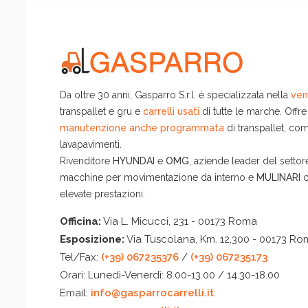
Da oltre 30 anni, Gasparro S.r.l. è specializzata nella
ven
transpallet e gru e
carrelli usati
di tutte le marche. Offre
manutenzione anche programmata
di transpallet, comm
lavapavimenti.
Rivenditore
HYUNDAI
e
OMG
, aziende leader del settore
macchine per movimentazione da interno e
MULINARI
c
elevate prestazioni.
Officina:
Via L. Micucci, 231 - 00173 Roma
Esposizione:
Via Tuscolana, Km. 12,300 - 00173 R
Tel/Fax:
(+39) 067235376
/
(+39) 067235173
Orari:
Lunedì-Venerdì: 8.00-13.00 / 14.30-18.00
Email:
info@gasparrocarrelli.it