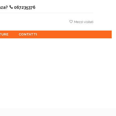
nza?
067235376
Mezzi visitati
TURE
CONTATTI