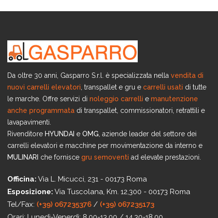
Da oltre 30 anni, Gasparro S.r.l. è specializzata nella
vendita di
nuovi carrelli elevatori
, transpallet e gru e
carrelli usati
di tutte
le marche. Offre servizi di
noleggio carrelli
e
manutenzione
anche programmata
di transpallet, commissionatori, retrattili e
lavapavimenti.
Rivenditore
HYUNDAI
e
OMG
, aziende leader del settore dei
carrelli elevatori e macchine per movimentazione da interno e
MULINARI
che fornisce
gru semoventi
ad elevate prestazioni.
Officina:
Via L. Micucci, 231 - 00173 Roma
Esposizione:
Via Tuscolana, Km. 12,300 - 00173 Roma
Tel/Fax:
(+39) 067235376
/
(+39) 067235173
Orari:
Lunedì-Venerdì: 8.00-13.00 / 14.30-18.00