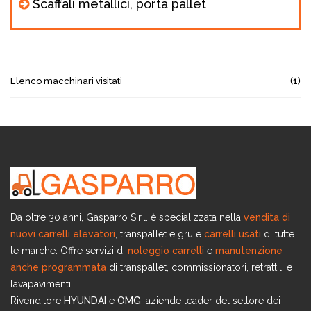
Scaffali metallici, porta pallet
Elenco macchinari visitati
(1)
Da oltre 30 anni, Gasparro S.r.l. è specializzata nella
vendita di
nuovi carrelli elevatori
, transpallet e gru e
carrelli usati
di tutte
le marche. Offre servizi di
noleggio carrelli
e
manutenzione
anche programmata
di transpallet, commissionatori, retrattili e
lavapavimenti.
Rivenditore
HYUNDAI
e
OMG
, aziende leader del settore dei