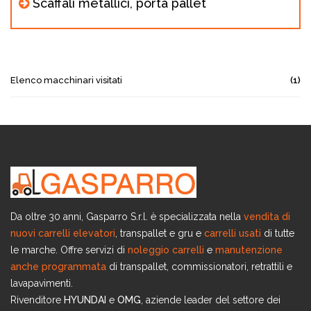
Scaffali metallici, porta pallet
Elenco macchinari visitati
(1)
Da oltre 30 anni, Gasparro S.r.l. è specializzata nella
vendita di
nuovi carrelli elevatori
, transpallet e gru e
carrelli usati
di tutte
le marche. Offre servizi di
noleggio carrelli
e
manutenzione
anche programmata
di transpallet, commissionatori, retrattili e
lavapavimenti.
Rivenditore
HYUNDAI
e
OMG
, aziende leader del settore dei